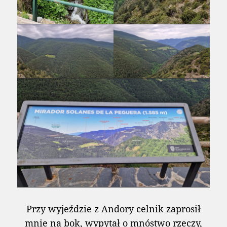
Przy wyjeździe z Andory celnik zaprosił
mnie na bok, wypytał o mnóstwo rzeczy,