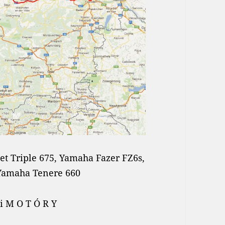
t Triple 675, Yamaha Fazer FZ6s,
 Yamaha Tenere 660
 i M O T Ó R Y