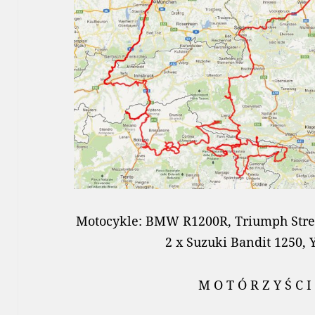
Motocykle: BMW R1200R, Triumph Stree
2 x Suzuki Bandit 1250,
M O T Ó R Z Y Ś C I