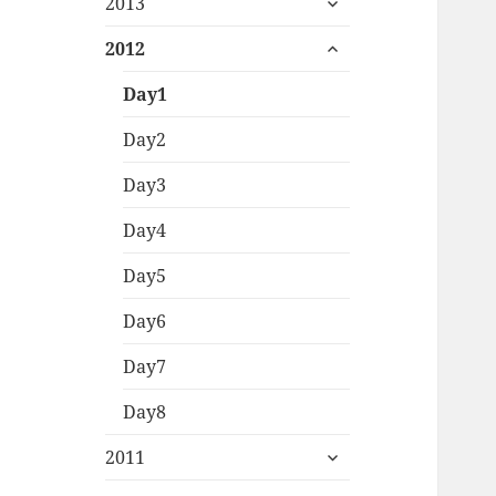
menu
2013
child
expand
menu
2012
child
menu
Day1
Day2
Day3
Day4
Day5
Day6
Day7
Day8
expand
2011
child