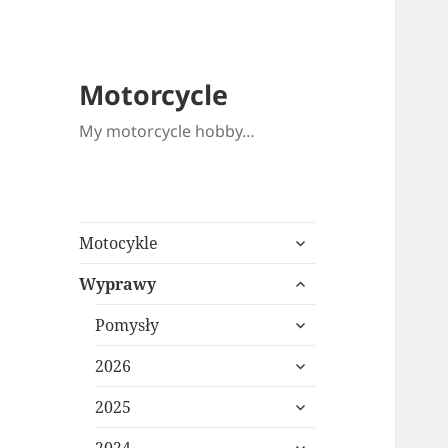
Motorcycle
My motorcycle hobby…
expand
Motocykle
child
expand
menu
Wyprawy
child
expand
menu
Pomysły
child
expand
menu
2026
child
expand
menu
2025
child
expand
menu