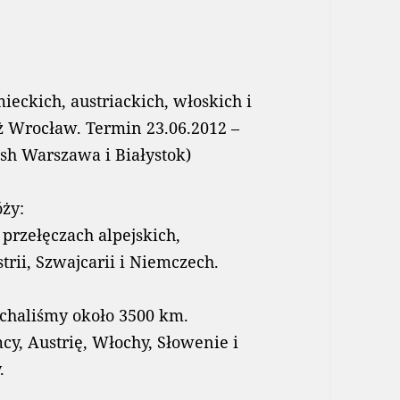
ckich, austriackich, włoskich i
eż Wrocław. Termin 23.06.2012 –
nish Warszawa i Białystok)
óży:
 przełęczach alpejskich,
rii, Szwajcarii i Niemczech.
echaliśmy około 3500 km.
cy, Austrię, Włochy, Słowenie i
.