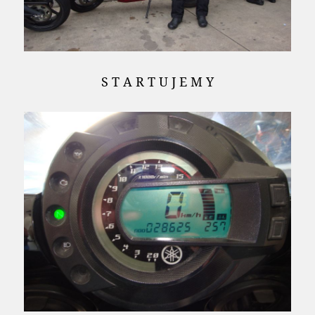
S T A R T U J E M Y