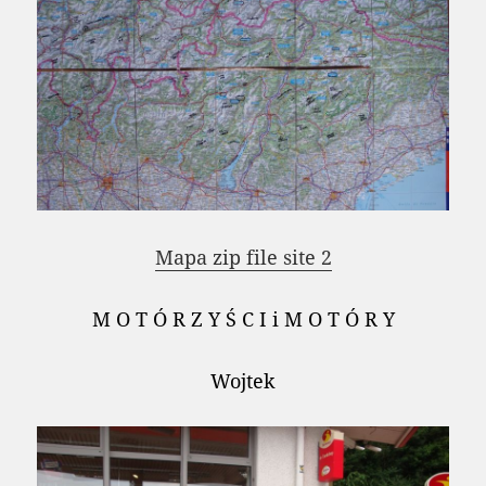
Mapa zip file site 2
M O T Ó R Z Y Ś C I i M O T Ó R Y
Wojtek