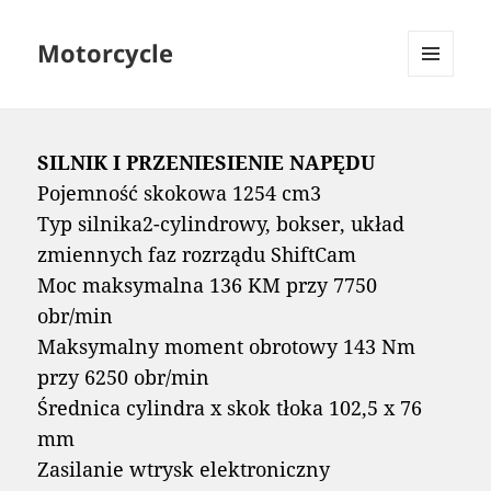
Motorcycle
MENU
AND
WIDGETS
SILNIK I PRZENIESIENIE NAPĘDU
Pojemność skokowa 1254 cm3
Typ silnika2-cylindrowy, bokser, układ
zmiennych faz rozrządu ShiftCam
Moc maksymalna 136 KM przy 7750
obr/min
Maksymalny moment obrotowy 143 Nm
przy 6250 obr/min
Średnica cylindra x skok tłoka 102,5 x 76
mm
Zasilanie wtrysk elektroniczny