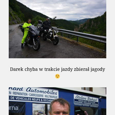
Darek chyba w trakcie jazdy zbierał jagody