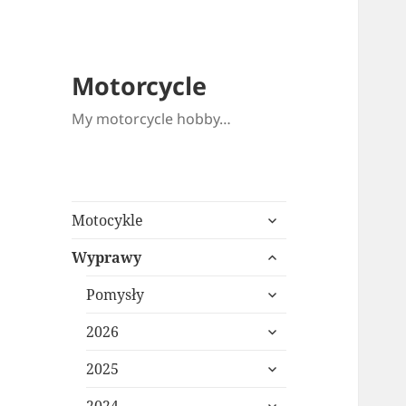
Motorcycle
My motorcycle hobby…
expand
Motocykle
child
expand
menu
Wyprawy
child
expand
menu
Pomysły
child
expand
menu
2026
child
expand
menu
2025
child
expand
menu