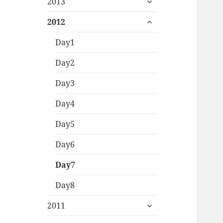
menu
2013
child
expand
menu
2012
child
menu
Day1
Day2
Day3
Day4
Day5
Day6
Day7
Day8
expand
2011
child