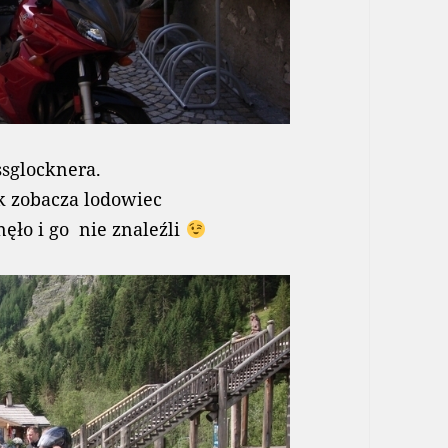
ssglocknera.
k zobacza lodowiec
ęło i go nie znaleźli