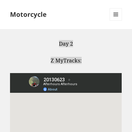
Motorcycle
MENU
AND
WIDGETS
Day 2
Z MyTracks: