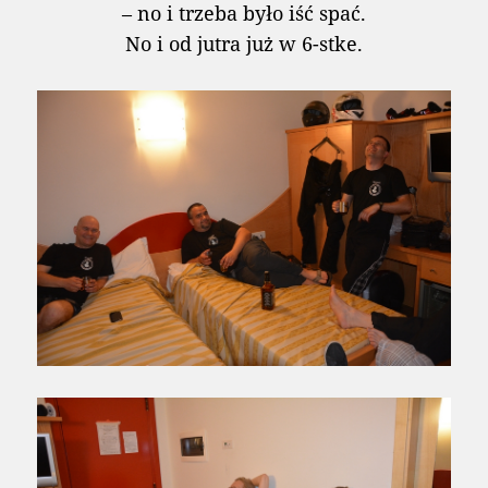
– no i trzeba było iść spać.
No i od jutra już w 6-stke.