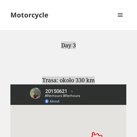
Motorcycle
MENU
AND
WIDGETS
Day 3
Trasa: około 330 km