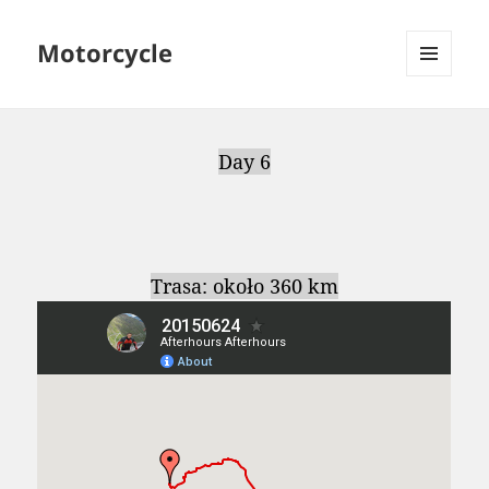
Motorcycle
MENU
AND
WIDGETS
Day 6
Trasa: około 360 km