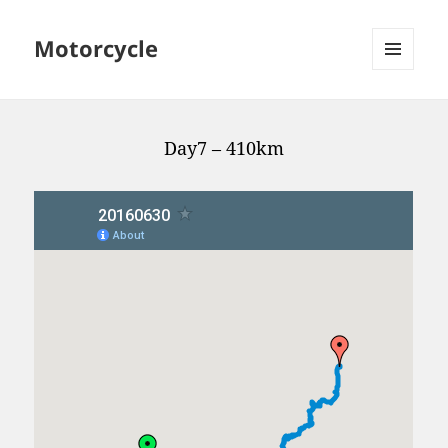
Motorcycle
MENU
AND
WIDGETS
Day7 – 410km