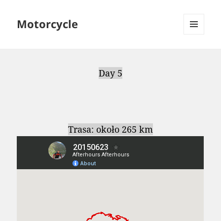
Motorcycle
MENU
AND
WIDGETS
Day 5
Trasa: około 265 km