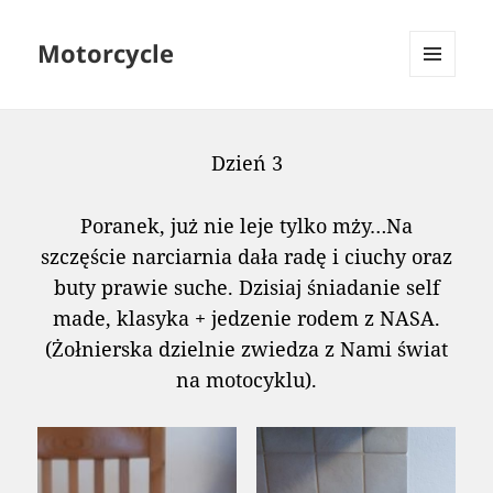
Motorcycle
MENU
AND
WIDGETS
Dzień 3
Poranek, już nie leje tylko mży…Na
szczęście narciarnia dała radę i ciuchy oraz
buty prawie suche. Dzisiaj śniadanie self
made, klasyka + jedzenie rodem z NASA.
(Żołnierska dzielnie zwiedza z Nami świat
na motocyklu).